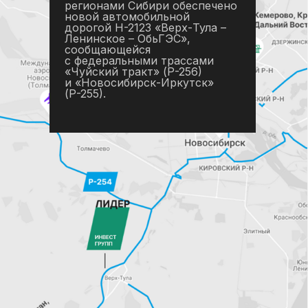
регионами Сибири обеспечено
новой автомобильной
дорогой Н-2123 «Верх-Тула –
Ленинское – ОбьГЭС»,
сообщающейся
с федеральными трассами
«Чуйский тракт» (Р-256)
и «Новосибирск-Иркутск»
(Р-255).